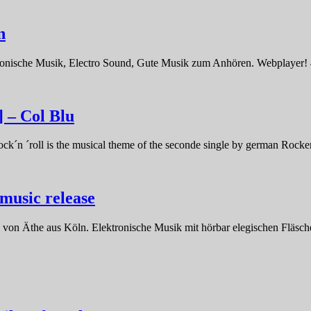
n
ronische Musik, Electro Sound, Gute Musik zum Anhören. Webplayer! 4
] – Col Blu
ock´n ´roll is the musical theme of the seconde single by german Rock
usic release
on Äthe aus Köln. Elektronische Musik mit hörbar elegischen Fläsch