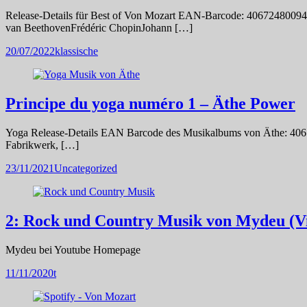
Release-Details für Best of Von Mozart EAN-Barcode: 406724800942
van BeethovenFrédéric ChopinJohann […]
20/07/2022
klassische
Principe du yoga numéro 1 – Äthe Power
Yoga Release-Details EAN Barcode des Musikalbums von Äthe: 40617
Fabrikwerk, […]
23/11/2021
Uncategorized
2: Rock und Country Musik von Mydeu (V
Mydeu bei Youtube Homepage
11/11/2020
t